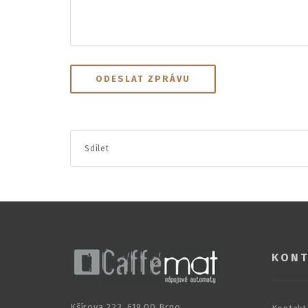
Sdílet
KONT
Kšírova 223, 619 00 Brno