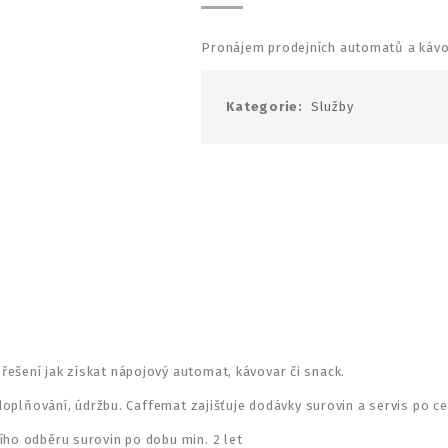
Pronájem prodejních automatů a káv
Kategorie:
Služby
ešení jak získat nápojový automat, kávovar či snack.
. doplňování, údržbu. Caffemat zajišťuje dodávky surovin a servis po c
ího odběru surovin po dobu min. 2 let