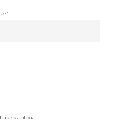
ovarů
elou smluvní dobu.