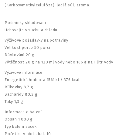
(Karboxymethylcelulóza), jedlá sůl, aroma.
Podmínky skladování
Uchovejte v suchu a chladu.
Výživové požadavky na potraviny
Velikost porce 50 porcí
Dávkování 20 g
Výtěžnost 20 g na 120 ml vody nebo 166 g na 1 litr vody
Výživové informace
Energetická hodnota 1561 kJ / 376 kcal
Bílkoviny 8,7 g
Sacharidy 80,3 g
Tuky 1,3 g
Informace o balení
Obsah 1 000 g
Typ balení sáček
Počet ks v obch. bal. 10