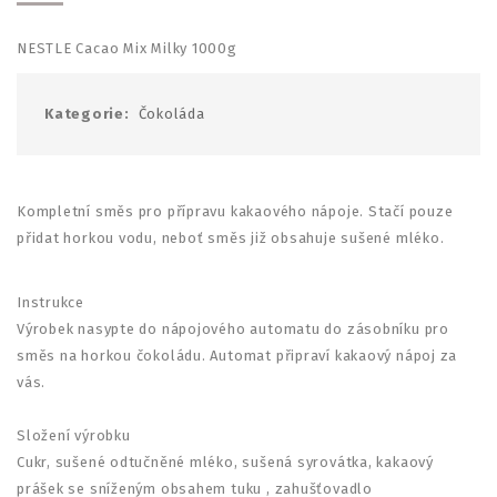
NESTLE Cacao Mix Milky 1000g
Kategorie:
Čokoláda
Kompletní směs pro přípravu kakaového nápoje. Stačí pouze
přidat horkou vodu, neboť směs již obsahuje sušené mléko.
Instrukce
Výrobek nasypte do nápojového automatu do zásobníku pro
směs na horkou čokoládu. Automat připraví kakaový nápoj za
vás.
Složení výrobku
Cukr, sušené odtučněné mléko, sušená syrovátka, kakaový
prášek se sníženým obsahem tuku , zahušťovadlo